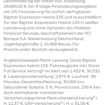
Gesamtbetrag der Raten inkl. Anzahlung:
28.890,00 €. Ein 3-Wege-Finanzierungsangebot
mit 0% Finanzierung für sofort verfügbaren
Bigster Expression hybrid 155 und ausschließlich
für den Bigster Expression Hybrid 155 in weißer
Lackierung und ohne Optionen von Mobilize
Financial Services, Geschäftsbereich der RCI
Banque S.A. Niederlassung Deutschland,
Jagenbergstraße 1, 41468 Neuss. Für
Privatkunden Bonität vorausgesetzt.
Angebotsbeispiel Platin Leasing: Dacia Bigster
Expression hybrid 155: Fahrzeugpreis inkl. Dacia
2
Full Service Vertrag
im Wert von 1.432 €: 30.332
€. Leasingsonderzahlung: 2.875 €. Laufzeit: 36
Monate. Gesamtlaufleistung: 30.000 km.
Gebundener Sollzins: 0 %. Monatsrate: 199 € inkl.
darin enthaltener monatlicher
3
Versicherungsprämie Restratenversicherung
i.
4
H. 11,37 €, GAP-Versicherung
i. H. v. 31,56 €.